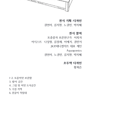
전시 기획·디자인
권연미, 김지현, 노권민, 박지혜
전시 참여
토종종자 보존연구가 이복자
어시스트 나상원, 김경례, 이예지, 권민서
JK보태니컬아트 대표 제인
Aquaponics
권연미, 노권민, 김지현, 박지혜
오두막 디자인
황회은
1-2. 토종씨앗 보관함
3. 발아 공간
4. 그림 및 씨앗 도서공간
5. 수집 지역
6. 분갈이 작업대