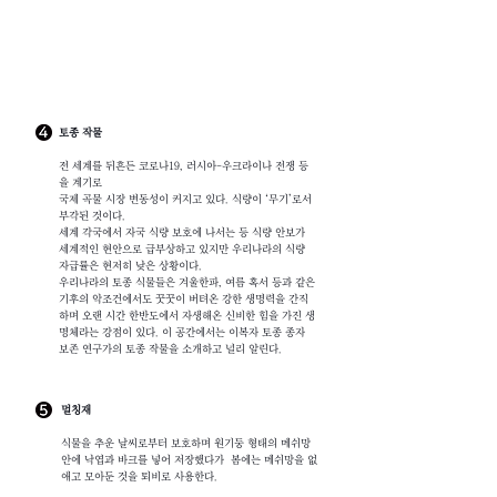
토종 작물
전 세계를 뒤흔든 코로나19, 러시아-우크라이나 전쟁 등
을 계기로
국제 곡물 시장 변동성이 커지고 있다. 식량이 ‘무기’로서
부각된 것이다.
세계 각국에서 자국 식량 보호에 나서는 등 식량 안보가
세계적인 현안으로 급부상하고 있지만 우리나라의 식량
자급률은 현저히 낮은 상황이다.
우리나라의 토종 식물들은 겨울한파, 여름 혹서 등과 같은
기후의 악조건에서도 꿋꿋이 버텨온 강한 생명력을 간직
하며 오랜 시간 한반도에서 자생해온 신비한 힘을 가진 생
명체라는 강점이 있다. 이 공간에서는 이복자 토종 종자
보존 연구가의 토종 작물을 소개하고 널리 알린다.
멀칭재
식물을 추운 날씨로부터 보호하며 원기둥 형태의 메쉬망
안에 낙엽과 바크를 넣어 저장했다가 봄에는 메쉬망을 없
애고 모아둔 것을 퇴비로 사용한다.