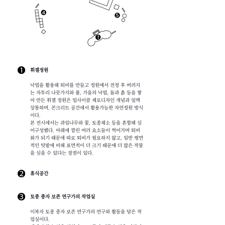
휘겔정원
낙엽을 활용해 퇴비를 만들고 정원에서 전정 후 버려지
는 자투리 나뭇가지와 풀, 가을의 낙엽, 돌과 흙 등을 쌓
아 만든 휘겔 정원은 업사이클 제로디자인 개념과 일맥
상통하며, 콘크리트 공간에서 활용가능한 자연정원 방식
이다.
본 전시에서는 과일나무와 꽃, 토종채소 등을 혼합해 심
어구성했다. 아래에 깔린 여러 요소들이 썩어가며 퇴비
화가 되기 때문에 따로 퇴비가 필요하지 않고, 일반 평면
적인 텃밭에 비해 표면적이 더 크기 때문에 더 많은 작물
을 심을 수 있다는 장점이 있다.
휴식공간
토종 종자 보존 연구가의 작업실
이복자 토종 종자 보존 연구가의 연구와 활동을 담은 작
업실이다.