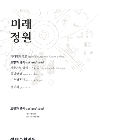
미래정원학교
garderning the future school
​토양과 종자
soil and seed
​지속가능 라이프스타일
sustainable lifestyle
종다양성
species diversity
기후행동
climate action
갤러리
garllery
​토양과 종자
soil and seed
생태순환정원
슬기로운 제철생활
생태순환정원