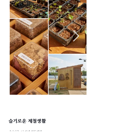
​슬기로운 제철생활
"어이구, 넌 언제 철들래?"