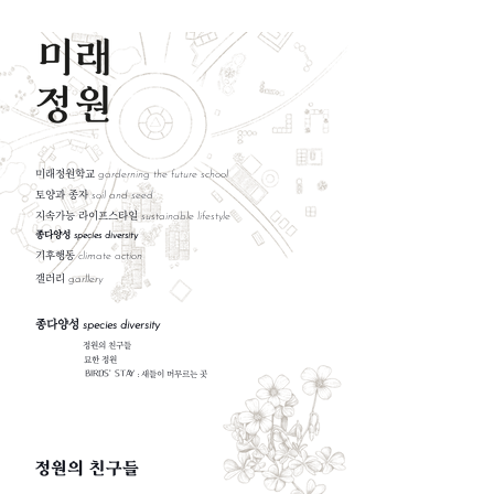
미래정원학교
garderning the future school
​토양과 종자
soil and seed
​지속가능 라이프스타일
sustainable lifestyle
종다양성
species diversity
기후행동
climate action
갤러리
garllery
종다양성
species diversity
​정원의 친구들
묘한 정원
BIRDS' STAY
새들이 머무르는 곳
:
정원의 친구들