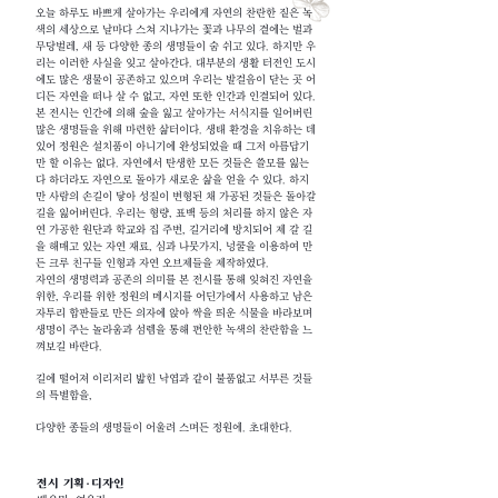
오늘 하루도 바쁘게 살아가는 우리에게 자연의 찬란한 짙은 녹
색의 세상으로 날마다 스쳐 지나가는 꽃과 나무의 곁에는 벌과
무당벌레, 새 등 다양한 종의 생명들이 숨 쉬고 있다. 하지만 우
리는 이러한 사실을 잊고 살아간다. 대부분의 생활 터전인 도시
에도 많은 생물이 공존하고 있으며 우리는 발걸음이 닫는 곳 어
디든 자연을 떠나 살 수 없고, 자연 또한 인간과 인결되어 있다.
본 전시는 인간에 의해 숲을 잃고 살아가는 서식지를 일어버린
많은 생명들을 위해 마련한 삶터이다. 생태 환경을 치유하는 데
있어 정원은 설치품이 아니기에 완성되었을 때 그저 아름답기
만 할 이유는 없다. 자연에서 탄생한 모든 것들은 쓸모를 잃는
다 하더라도 자연으로 돌아가 새로운 삶을 얻을 수 있다. 하지
만 사람의 손길이 닿아 성질이 변형된 채 가공된 것들은 돌아갈
길을 잃어버린다. 우리는 형량, 표백 등의 처리를 하지 않은 자
연 가공한 원단과 학교와 집 주변, 길거리에 방치되어 제 갈 길
을 해매고 있는 자연 재료, 심과 나뭇가지, 넝쿨을 이용하여 만
든 크루 친구들 인형과 자연 오브제들을 제작하였다.
자연의 생명력과 공존의 의미를 본 전시를 통해 잊혀진 자연을
위한, 우리를 위한 정원의 메시지를 어딘가에서 사용하고 남은
자투리 합판들로 만든 의자에 앉아 싹을 띄운 식물을 바라보며
생명이 주는 놀라움과 섬렘을 통해 편안한 녹색의 찬란함을 느
껴보길 바란다.
길에 떨어져 이리저리 밟힌 낙엽과 같이 불품없고 서부른 것들
의 특별함을,
다양한 종들의 생명들이 어울려 스며든 정원에. 초대한다.
전시 기획·디자인