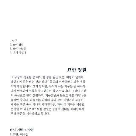
1. 입구
2. 요리 영상
3. 요리 수납장
4. 요리 작업대
묘한 정원
‘지구상의 생물들 중 어느 한 종을 잃는 것은, 비행기 날개에
달린 나사못을 빼는 것과 같다＇독일의 미생물학자 파울 에를
리히의 말입니다. 그의 말처럼, 우리가 사는 지구는 종 하나하
나가 연결되어 영향을 주고받으며 살고 있습니다. 그러나 인간
의 욕심으로 인한 산림파괴, 지구온난화 등으로 생물 다양성은
줄어만 갑니다. 파울 에를리히의 말과 같이 비행기의 부품이
빠지듯 생물 종이 하나씩 사라진다면, 과연 이 지구는 제대로
운영될 수 있을까요? 묘한 정원은 동물의 생태를 이해함에서
부터 공존을 시작하려고 합니다.
전시 기획·디자인
이도현, 이수민