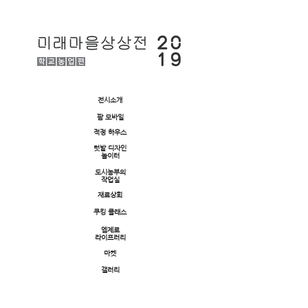
전시소개
팜 모바일
적정 하우스
텃밭 디자인
놀이터
​도시농부의
작업실
재료상회
쿠킹 클래스
엠제로
라이프러리
마켓
갤러리