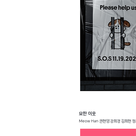
​묘한 이웃
Meow Han 권현영 강희경 김희현 