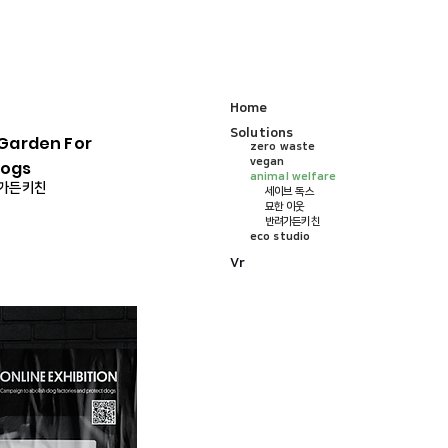
미래마을상상전 HOME
Home
Solutions
 Garden For
zero waste
vegan
ogs
animal welfare
가든키친
세이브 독스
​묘한 이웃
반려가든키친
eco studio
Vr