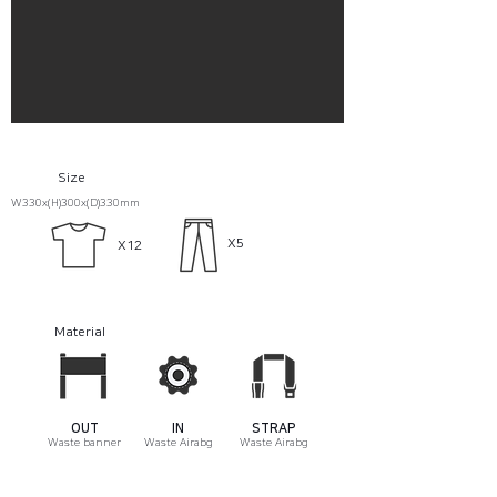
Size
W330x(H)300x(D)330mm
X5
X12
Material
OUT
IN
STRAP
Waste banner
Waste Airabg
Waste Airabg