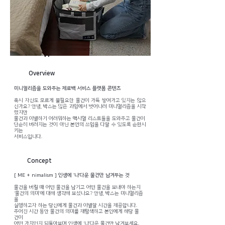
Meta
vegan
animal welfare
eco studio
Vr
Overview
미니멀리즘을 도와주는 제로백 서비스 플랫폼 콘텐츠
혹시 자신도 모르게 불필요한 물건이 가득 쌓여가고 있지는 않으
신가요? 안녕, 박스는 많은 과잉에서 벗어나려 미니멀리즘을 시작
했지만
물건과 이별하기 어려워하는 맥시멀 리스트들을 도와주고 물건이
단순히
버려지는 것이 아닌 본연의 쓰임을 다할 수 있도록 순환시
키는
서비스입니다.
Concept
[ ME + nimalism ] 인생에 ‘나’다운 물건만 남겨두는 것
물건을 버릴 때 어떤 물건을 남기고 어떤 물건을 보내야 하는지
‘물건의 의미’에 대해 생각해 보셨나요? 안녕, 박스는 미니멀리즘
을
실행하고자 하는 당신에게 물건과 이별할 시간을 제공합니다.
주어진 시간 동안 물건의 의미를 재탐색하고 본인에게 해당 물
건이
어떤 가치인지 되돌아보며 인생에 ‘나’다운 물건만 남겨보세요.