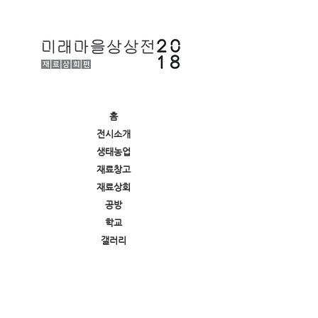
홈
전시소개
생태농업
재료창고
재료상회
공방
학교
갤러리
미래마을상상전
HOME