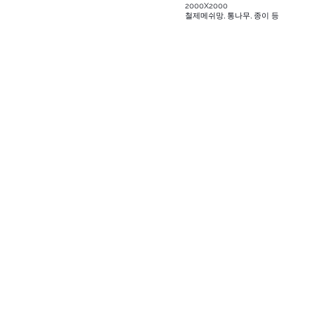
2000X2000
​철제메쉬망, 통나무, 종이 등