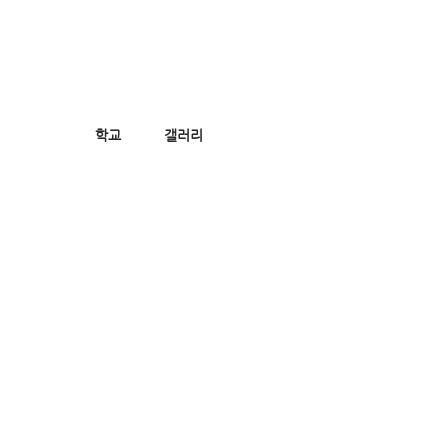
미래마을상상전 HOME
학교
갤러리