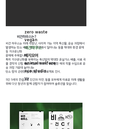
미래마을상상전
HOME
Home
Solutions
zero waste
비건하우스는?
vegan
비건 하우스는 미래 식량난, 사라져 가는 지역 특산물, 운송 과정에서
비건하우스
발생하는 탄소 배출, 생산 과정에서 일어나는 동물 학대와 환경 문제
등 지구온난화
베지모어
문제에 주목합니다.
특히 지구온난화를 부축이는 축산업의 막대한 온실가스 배출, 사료 곡
animal welfare
물 경작의 산림 훼손, 비윤리적 도축, 무분별한 해외 작물 수입으로 운
송 과정 가운데 늘어나는
eco studio
탄소 량의 관련한 솔루션을 찾는 프로젝트 전시.
Vr
​5인 5색의 컨셉으로 인간과 자연, 동물 모두에게 이로운 미래 생활을
위해 다섯 청년과 함께 관람자가 참여하여 솔루션을 찾습니다.