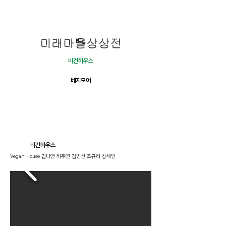
비건
비건하우스
베지모어
비건하우스
Vegan House 김나연 허주연 김민선 조규리 장세인