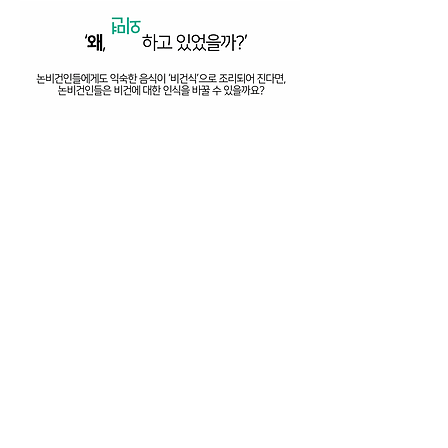
베지 모어 VEGGIE=
Veggie More News 오청빈 이고은