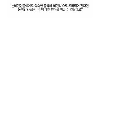
베지 모어 VEGGIE=
Veggie More News 오청빈 이고은