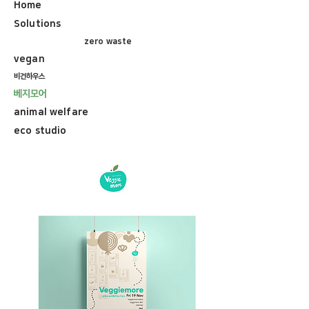
Home
Solutions
zero waste
vegan
비건하우스
베지모어
animal welfare
eco studio