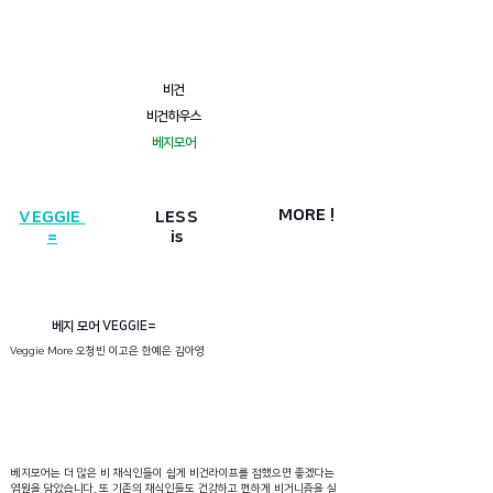
비건
비건하우스
베지모어
MORE !
​VEGGIE
LESS
=
is
베지 모어 VEGGIE=
Veggie More 오청빈 이고은 한예은 김아영
베지모어는 더 많은 비 채식인들이 쉽게 비건라이프를 접했으면 좋겠다는
염원을 담았습니다. 또 기존의 채식인들도 건강하고 편하게 비거니즘을 실